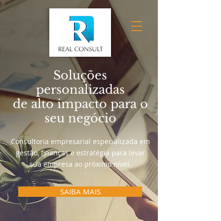
Consultoria
Empresarial,
Consórcios e
Seguros
Soluções
personalizadas
de alto impacto para o
seu negócio
Consultoria empresarial especializada em
gestão, finanças e estratégia para levar
sua empresa ao próximo nível.
SAIBA MAIS